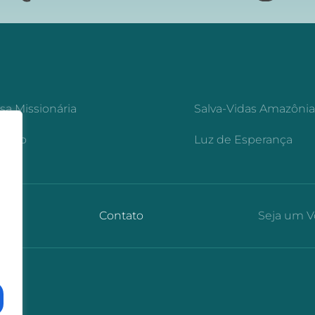
sa Missionária
Salva-Vidas Amazôni
zeiro
Luz de Esperança
Contato
Seja um V