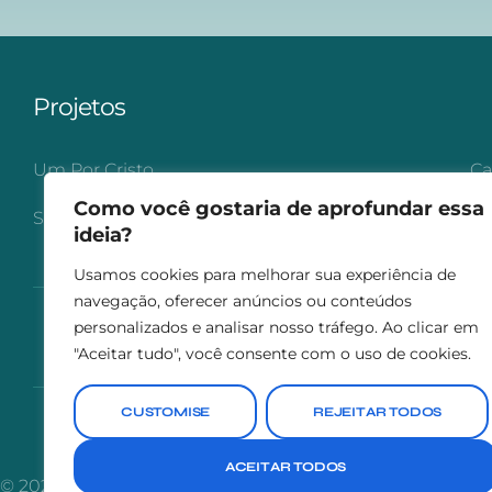
Projetos
Um Por Cristo
Ca
Como você gostaria de aprofundar essa
Serviço Voluntário Adventista
Lu
ideia?
Usamos cookies para melhorar sua experiência de
navegação, oferecer anúncios ou conteúdos
personalizados e analisar nosso tráfego. Ao clicar em
Página Inicial
Sobre
"Aceitar tudo", você consente com o uso de cookies.
CUSTOMISE
REJEITAR TODOS
ACEITAR TODOS
© 2026
Instituto Missões Noroeste